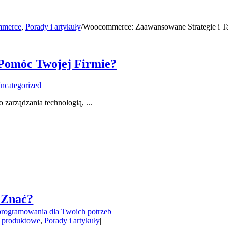
mmerce
,
Porady i artykuły
/
Woocommerce: Zaawansowane Strategie i T
 Pomóc Twojej Firmie?
ncategorized
|
arządzania technologią, ...
 Znać?
rogramowania dla Twoich potrzeb
 produktowe
,
Porady i artykuły
|