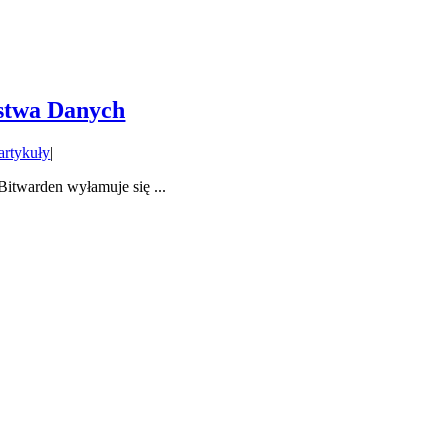
ństwa Danych
artykuły
|
itwarden wyłamuje się ...