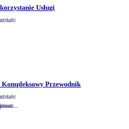
orzystanie Usługi
 artykuły
|
e: Kompleksowy Przewodnik
 artykuły
|
aktywny
roces, ...