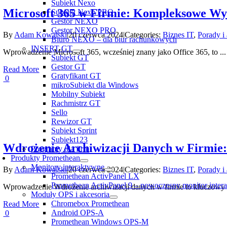
Subiekt Nexo
Microsoft 365 w Firmie: Kompleksowe Wyk
Subiekt Nexo PRO
Gestor NEXO
Gestor NEXO PRO
By
Adam Kowalski
|
20 czerwca 2024
|
Categories:
Biznes IT
,
Porady i
Biuro NEXO – dla biur rachunkowych
INSERT GT
Wprowadzenie Microsoft 365, wcześniej znany jako Office 365, to ...
Subiekt GT
Gestor GT
Read More
Gratyfikant GT
0
mikroSubiekt dla Windows
Mobilny Subiekt
Rachmistrz GT
Sello
Rewizor GT
Subiekt Sprint
Subiekt123
Wdrożenie Archiwizacji Danych w Firmi
Programy dla firm
Produkty Promethean
Monitory interaktywne
By
Adam Kowalski
|
20 czerwca 2024
|
Categories:
Biznes IT
,
Porady i
Promethean ActivPanel LX
Promethean ActivPanel 9 – nowoczesny monitor inter
Wprowadzenie Wdrożenie archiwizacji danych w firmie to kluczowy p
Moduły OPS i akcesoria
Chromebox Promethean
Read More
Android OPS-A
0
Promethean Windows OPS-M