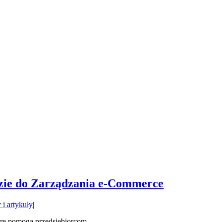
zie do Zarządzania e-Commerce
 i artykuły
|
e pomogą przedsiębiorcom ...