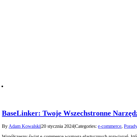
BaseLinker: Twoje Wszechstronne Narzęd
By
Adam Kowalski
|
20 stycznia 2024
|
Categories:
e-commerce
,
Porady
Współczesny świat e-commerce wymaga elastycznych rozwiązań, któr