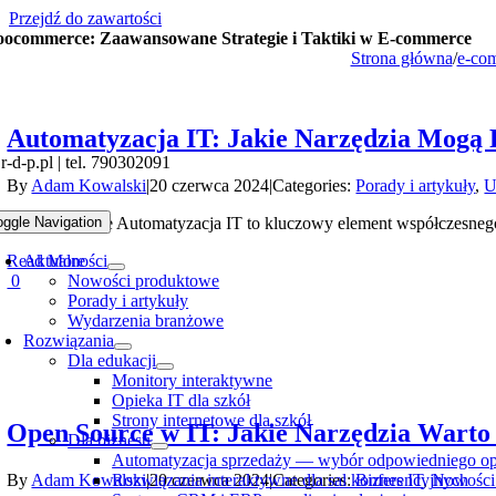
Przejdź do zawartości
ocommerce: Zaawansowane Strategie i Taktiki w E-commerce
Strona główna
/
e-co
Automatyzacja IT: Jakie Narzędzia Mogą
-d-p.pl | tel. 790302091
By
Adam Kowalski
|
20 czerwca 2024
|
Categories:
Porady i artykuły
,
U
Wprowadzenie Automatyzacja IT to kluczowy element współczesnego z
oggle Navigation
Read More
Aktualności
0
Nowości produktowe
Porady i artykuły
Wydarzenia branżowe
Rozwiązania
Dla edukacji
Monitory interaktywne
Opieka IT dla szkół
Strony internetowe dla szkół
Open Source w IT: Jakie Narzędzia Warto
Dla biznesu
Automatyzacja sprzedaży — wybór odpowiedniego op
By
Adam Kowalski
|
20 czerwca 2024
|
Categories:
Biznes IT
,
Nowości
Rozwiązania interaktywne dla sal konferencyjnych