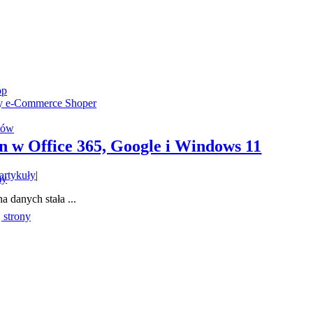
op
my e-Commerce Shoper
tów
n w Office 365, Google i Windows 11
 artykuły
|
my
 danych stała ...
 strony