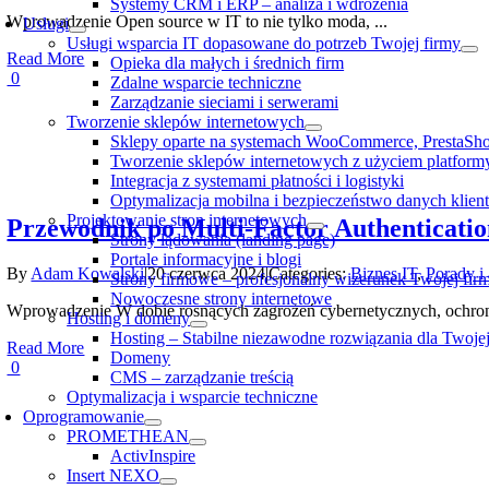
Systemy CRM i ERP – analiza i wdrożenia
Wprowadzenie Open source w IT to nie tylko moda, ...
Usługi
Usługi wsparcia IT dopasowane do potrzeb Twojej firmy
Read More
Opieka dla małych i średnich firm
0
Zdalne wsparcie techniczne
Zarządzanie sieciami i serwerami
Tworzenie sklepów internetowych
Sklepy oparte na systemach WooCommerce, PrestaSh
Tworzenie sklepów internetowych z użyciem platfor
Integracja z systemami płatności i logistyki
Optymalizacja mobilna i bezpieczeństwo danych klien
Projektowanie stron internetowych
Przewodnik po Multi-Factor Authenticatio
Strony lądowania (landing page)
Portale informacyjne i blogi
By
Adam Kowalski
|
20 czerwca 2024
|
Categories:
Biznes IT
,
Porady i
Strony firmowe – profesjonalny wizerunek Twojej fir
Nowoczesne strony internetowe
Wprowadzenie W dobie rosnących zagrożeń cybernetycznych, ochrona
Hosting i domeny
Hosting – Stabilne niezawodne rozwiązania dla Twojej
Read More
Domeny
0
CMS – zarządzanie treścią
Optymalizacja i wsparcie techniczne
Oprogramowanie
PROMETHEAN
ActivInspire
Insert NEXO