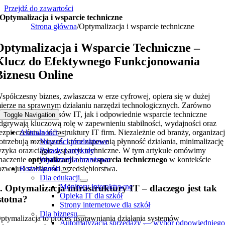
Przejdź do zawartości
Optymalizacja i wsparcie techniczne
Strona główna
/
Optymalizacja i wsparcie techniczne
Optymalizacja i Wsparcie Techniczne –
Klucz do Efektywnego Funkcjonowania
Biznesu Online
spółczesny biznes, zwłaszcza w erze cyfrowej, opiera się w dużej
ierze na sprawnym działaniu narzędzi technologicznych. Zarówno
ptymalizacja procesów IT, jak i odpowiednie wsparcie techniczne
Toggle Navigation
dgrywają kluczową rolę w zapewnieniu stabilności, wydajności oraz
ezpieczeństwa infrastruktury IT firm. Niezależnie od branży, organizac
Aktualności
otrzebują rozwiązań, które zapewnią płynność działania, minimalizację
Nowości produktowe
yzyka oraz ciągłe wsparcie techniczne. W tym artykule omówimy
Porady i artykuły
naczenie
optymalizacji
oraz
wsparcia technicznego
w kontekście
Wydarzenia branżowe
ozwoju i stabilności przedsiębiorstwa.
Rozwiązania
Dla edukacji
Monitory interaktywne
. Optymalizacja infrastruktury IT – dlaczego jest tak
Opieka IT dla szkół
stotna?
Strony internetowe dla szkół
Dla biznesu
ptymalizacja to proces usprawniania działania systemów
Automatyzacja sprzedaży — wybór odpowiednieg