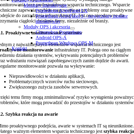
onitorowania oraz profesjonalnego wsparcia technicznego. Wsparcie
Monitory interaktywne
echniczne zapewnia szybkie reagowanie na problemy oraz proaktywne
Promethean ActivPanel LX
odejście do zarządzania infrastrukturą IT. Jest ono nieodzowne dla
Promethean ActivPanel 9 – nowoczesny monitor
trzymania ciągłości działania firmy, niezależnie od branży.
interaktywny
Moduły OPS i akcesoria
Chromebox Promethean
.1. Proaktywne monitorowanie systemów
Android OPS-A
Promethean Windows OPS-M
ednym z najważniejszych elementów wsparcia technicznego jest
Kontakt
roaktywne monitorowanie
infrastruktury IT. Polega ono na ciągłym
ledzeniu działania systemów, wykrywaniu potencjalnych problemów
raz wdrażaniu rozwiązań zapobiegawczych zanim dojdzie do awarii.
egularne monitorowanie pozwala na wykrywanie:
Nieprawidłowości w działaniu aplikacji,
Problematycznych wzorców ruchu sieciowego,
Zwiększonego zużycia zasobów serwerowych.
zięki temu firmy mogą zminimalizować ryzyko wystąpienia poważny
roblemów, które mogą prowadzić do przestojów w działaniu systemów
.2. Szybka reakcja na awarie
imo proaktywnego podejścia, awarie w systemach IT są nieuniknione.
latego ważnym elementem wsparcia technicznego jest
szybka reakcj