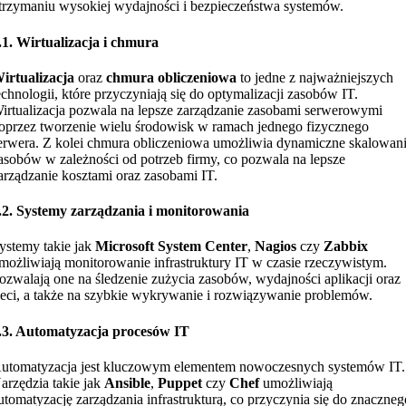
trzymaniu wysokiej wydajności i bezpieczeństwa systemów.
.1. Wirtualizacja i chmura
irtualizacja
oraz
chmura obliczeniowa
to jedne z najważniejszych
echnologii, które przyczyniają się do optymalizacji zasobów IT.
irtualizacja pozwala na lepsze zarządzanie zasobami serwerowymi
oprzez tworzenie wielu środowisk w ramach jednego fizycznego
erwera. Z kolei chmura obliczeniowa umożliwia dynamiczne skalowan
asobów w zależności od potrzeb firmy, co pozwala na lepsze
arządzanie kosztami oraz zasobami IT.
.2. Systemy zarządzania i monitorowania
ystemy takie jak
Microsoft System Center
,
Nagios
czy
Zabbix
możliwiają monitorowanie infrastruktury IT w czasie rzeczywistym.
ozwalają one na śledzenie zużycia zasobów, wydajności aplikacji oraz
ieci, a także na szybkie wykrywanie i rozwiązywanie problemów.
.3. Automatyzacja procesów IT
utomatyzacja jest kluczowym elementem nowoczesnych systemów IT.
arzędzia takie jak
Ansible
,
Puppet
czy
Chef
umożliwiają
utomatyzację zarządzania infrastrukturą, co przyczynia się do znaczneg