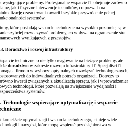
a występujące problemy. Profesjonalne wsparcie IT obejmuje zarówno
dalne, jak i fizyczne interwencje techników, co pozwala na
inimalizację czasu trwania awarii i szybkie przywrócenie pełnej
unkcjonalności systemów.
irmy, które posiadają wsparcie techniczne na wysokim poziomie, są w
tanie szybciej rozwiązywać problemy, co wpływa na ograniczenie strat
inansowych wynikających z przestojów.
.3. Doradztwo i rozwój infrastruktury
sparcie techniczne to nie tylko reagowanie na bieżące problemy, ale
akże
doradztwo
w zakresie rozwoju infrastruktury IT. Specjaliści IT
omagają firmom w wyborze optymalnych rozwiązań technologicznych
ostosowanych do indywidualnych potrzeb organizacji. Dotyczy to
arówno kwestii związanych z aktualizacją sprzętu, jak i wprowadzani
owych technologii, które pozwalają na zwiększenie wydajności i
ezpieczeństwa systemów.
. Technologie wspierające optymalizację i wsparcie
echniczne
 kontekście optymalizacji i wsparcia technicznego, istnieje wiele
echnologii i narzędzi, które mogą wspierać przedsiębiorstwa w