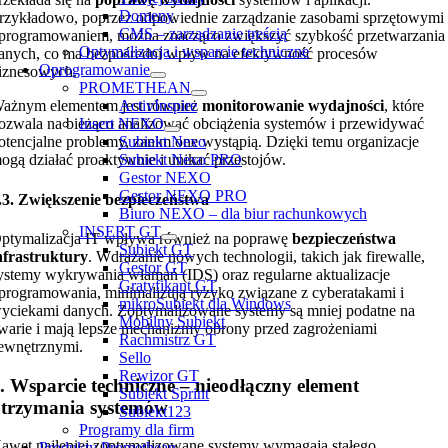
Domeny
rzykładowo, poprzez odpowiednie zarządzanie zasobami sprzętowymi 
CMS – zarządzanie treścią
programowaniem, można znacząco zwiększyć szybkość przetwarzania
Optymalizacja i wsparcie techniczne
anych, co ma bezpośredni wpływ na efektywność procesów
Oprogramowanie
iznesowych.
PROMETHEAN
ActivInspire
ażnym elementem jest również
monitorowanie wydajności
, które
Insert NEXO
ozwala na bieżąco analizować obciążenia systemów i przewidywać
Subiekt Nexo
otencjalne problemy, zanim one wystąpią. Dzięki temu organizacje
Subiekt Nexo PRO
ogą działać proaktywnie i unikać przestojów.
Gestor NEXO
Gestor NEXO PRO
.3. Zwiększenie bezpieczeństwa
Biuro NEXO – dla biur rachunkowych
INSERT GT
ptymalizacja IT wpływa również na poprawę
bezpieczeństwa
Subiekt GT
nfrastruktury
. Wdrażanie nowych technologii, takich jak firewalle,
Gestor GT
ystemy wykrywania włamań (IDS) oraz regularne aktualizacje
Gratyfikant GT
programowania, minimalizują ryzyko związane z cyberatakami i
mikroSubiekt dla Windows
yciekami danych. Zoptymalizowane systemy są mniej podatne na
Mobilny Subiekt
warie i mają lepsze mechanizmy obrony przed zagrożeniami
Rachmistrz GT
ewnętrznymi.
Sello
Rewizor GT
. Wsparcie techniczne – nieodłączny element
Subiekt Sprint
trzymania systemów
Subiekt123
Programy dla firm
awet najlepiej zoptymalizowane systemy wymagają stałego
Produkty Promethean