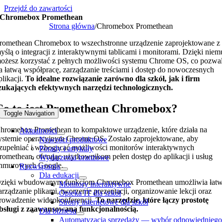
Przejdź do zawartości
Chromebox Promethean
Strona główna
/
Chromebox Promethean
romethean Chromebox to wszechstronne urządzenie zaprojektowane z
yślą o integracji z interaktywnymi tablicami i monitorami. Dzięki niem
ożesz korzystać z pełnych możliwości systemu Chrome OS, co pozwa
a łatwą współpracę, zarządzanie treściami i dostęp do nowoczesnych
plikacji.
To idealne rozwiązanie zarówno dla szkół, jak i firm
zukających efektywnych narzędzi technologicznych.
Co to jest Promethean Chromebox?
Toggle Navigation
hromebox Promethean to kompaktowe urządzenie, które działa na
Aktualności
ystemie operacyjnym Chrome OS. Zostało zaprojektowane, aby
Nowości produktowe
zupełniać i wzbogacać możliwości monitorów interaktywnych
Porady i artykuły
romethean, oferując użytkownikom pełen dostęp do aplikacji i usług
Wydarzenia branżowe
hmurowych Google.
Rozwiązania
Dla edukacji
zięki wbudowanym funkcjom Chromebox Promethean umożliwia łat
Monitory interaktywne
arządzanie plikami, tworzenie prezentacji, organizowanie lekcji oraz
Opieka IT dla szkół
rowadzenie wideokonferencji.
To narzędzie, które łączy prostotę
Strony internetowe dla szkół
bsługi z zaawansowaną funkcjonalnością.
Dla biznesu
Automatyzacja sprzedaży — wybór odpowiednieg