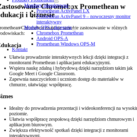
Zastosowanie Chromebox Promethean w
Monitory interaktywne
Promethean ActivPanel LX
edukacji i biznesie
Promethean ActivPanel 9 – nowoczesny monitor
interaktywny
Moduły OPS i akcesoria
romethean Chromebox znajduje szerokie zastosowanie w różnych
Chromebox Promethean
rodowiskach:
Android OPS-A
Promethean Windows OPS-M
Edukacja
Kontakt
Ułatwia prowadzenie interaktywnych lekcji dzięki integracji z
monitorami Promethean i aplikacjami edukacyjnymi.
Wspiera naukę zdalną i hybrydową dzięki narzędziom takim jak
Google Meet i Google Classroom.
Zapewnia nauczycielom i uczniom dostęp do materiałów w
chmurze, ułatwiając współpracę.
iznes
Idealny do prowadzenia prezentacji i wideokonferencji na wysok
poziomie.
Ułatwia współpracę zespołową dzięki narzędziom chmurowym i
aplikacjom biurowym.
Zwiększa efektywność spotkań dzięki integracji z monitorami
interaktywnymi.