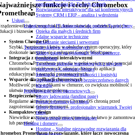
Najważniejsze funkcje i cechy Chromebox
oprogramowania dla Twoich potrzeb
Rozwiązania interaktywne dla sal konferencyjnych
Promethean
Systemy CRM i ERP – analiza i wdrożenia
Usługi
rządzenie oferuje szereg funkcji, które ułatwiają codzienną pracę w
Usługi wsparcia IT dopasowane do potrzeb Twojej firmy
dukacji i biznesie:
Opieka dla małych i średnich firm
Zdalne wsparcie techniczne
System Chrome OS
Zarządzanie sieciami i serwerami
Szybki, bezpieczny i łatwy w obsłudze system operacyjny, który
Tworzenie sklepów internetowych
doskonale integruje się z usługami Google Workspace.
Sklepy oparte na systemach WooCommerce,
Integracja z monitorami interaktywnymi
PrestaShop
Chromebox Promethean pozwala w pełni wykorzystać potencjał
Tworzenie sklepów internetowych z użyciem
monitorów interaktywnych, oferując dostęp do aplikacji
platformy e-Commerce Shoper
edukacyjnych i narzędzi prezentacyjnych.
Integracja z systemami płatności i logistyki
Wsparcie dla aplikacji chmurowych
Optymalizacja mobilna i bezpieczeństwo danych
Możliwość pracy z plikami w chmurze, co zwiększa mobilność i
klientów
ułatwia współpracę zespołową.
Projektowanie stron internetowych
Bezpieczeństwo
Strony lądowania (landing page)
Regularne aktualizacje systemu Chrome OS chronią przed
Portale informacyjne i blogi
zagrożeniami cybernetycznymi.
Strony firmowe – profesjonalny wizerunek Twojej
Kompaktowy design
firmy
Niewielkie rozmiary urządzenia sprawiają, że łatwo je zamontow
Nowoczesne strony internetowe
lub przenieść.
Hosting i domeny
Hosting – Stabilne niezawodne rozwiązania dla
hromebox Promethean to rozwiązanie, które łączy nowoczesną
Twojej strony