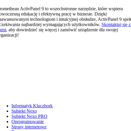
romethean ActivPanel 9 to wszechstronne narzędzie, które wspiera
owoczesną edukację i efektywną pracę w biznesie. Dzięki
aawansowanym technologiom i intuicyjnej obsłudze, ActivPanel 9 speł
czekiwania najbardziej wymagających użytkowników.
Skontaktuj się z
ami
, aby dowiedzieć się więcej i zamówić urządzenie dla swojej
rganizacji!
Informatyk Kluczbork
Subiekt Nexo
Subiekt Nexo PRO
Oprogramowanie
Strony internetowe