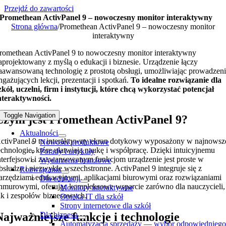
Przejdź do zawartości
Promethean ActivPanel 9 – nowoczesny monitor interaktywny
Strona główna
/
Promethean ActivPanel 9 – nowoczesny monitor
interaktywny
romethean ActivPanel 9 to nowoczesny monitor interaktywny
aprojektowany z myślą o edukacji i biznesie. Urządzenie łączy
aawansowaną technologię z prostotą obsługi, umożliwiając prowadzen
ngażujących lekcji, prezentacji i spotkań.
To idealne rozwiązanie dla
zkół, uczelni, firm i instytucji, które chcą wykorzystać potencjał
nteraktywności.
Toggle Navigation
Czym jest Promethean ActivPanel 9?
Aktualności
ctivPanel 9 to interaktywny ekran dotykowy wyposażony w najnowsz
Nowości produktowe
echnologie, które ułatwiają naukę i współpracę. Dzięki intuicyjnemu
Porady i artykuły
nterfejsowi i zaawansowanym funkcjom urządzenie jest proste w
Wydarzenia branżowe
bsłudze i niezwykle wszechstronne. ActivPanel 9 integruje się z
Rozwiązania
arzędziami edukacyjnymi, aplikacjami biurowymi oraz rozwiązaniami
Dla edukacji
hmurowymi, oferując kompleksowe wsparcie zarówno dla nauczycieli,
Monitory interaktywne
ak i zespołów biznesowych.
Opieka IT dla szkół
Strony internetowe dla szkół
Najważniejsze funkcje i technologie
Dla biznesu
Automatyzacja sprzedaży — wybór odpowiednieg