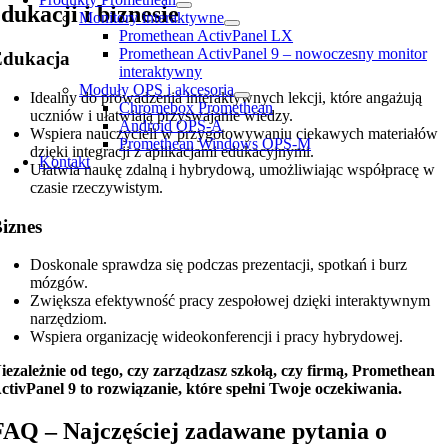
edukacji i biznesie
Monitory interaktywne
Promethean ActivPanel LX
Promethean ActivPanel 9 – nowoczesny monitor
Edukacja
interaktywny
Moduły OPS i akcesoria
Idealny do prowadzenia interaktywnych lekcji, które angażują
Chromebox Promethean
uczniów i ułatwiają przyswajanie wiedzy.
Android OPS-A
Wspiera nauczycieli w przygotowywaniu ciekawych materiałów
Promethean Windows OPS-M
dzięki integracji z aplikacjami edukacyjnymi.
Kontakt
Ułatwia naukę zdalną i hybrydową, umożliwiając współpracę w
czasie rzeczywistym.
iznes
Doskonale sprawdza się podczas prezentacji, spotkań i burz
mózgów.
Zwiększa efektywność pracy zespołowej dzięki interaktywnym
narzędziom.
Wspiera organizację wideokonferencji i pracy hybrydowej.
iezależnie od tego, czy zarządzasz szkołą, czy firmą, Promethean
ctivPanel 9 to rozwiązanie, które spełni Twoje oczekiwania.
FAQ – Najczęściej zadawane pytania o