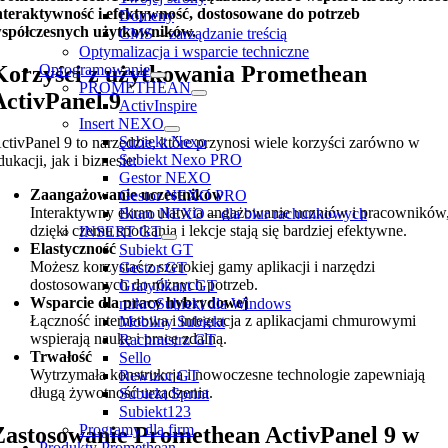
nteraktywność i efektywność, dostosowane do potrzeb
Domeny
spółczesnych użytkowników.
CMS – zarządzanie treścią
Optymalizacja i wsparcie techniczne
Korzyści z użytkowania Promethean
Oprogramowanie
PROMETHEAN
ActivPanel 9
ActivInspire
Insert NEXO
Subiekt Nexo
ctivPanel 9 to narzędzie, które przynosi wiele korzyści zarówno w
Subiekt Nexo PRO
dukacji, jak i biznesie:
Gestor NEXO
Zaangażowanie uczestników
Gestor NEXO PRO
Interaktywny ekran ułatwia angażowanie uczniów i pracowników
Biuro NEXO – dla biur rachunkowych
dzięki czemu spotkania i lekcje stają się bardziej efektywne.
INSERT GT
Elastyczność
Subiekt GT
Możesz korzystać z szerokiej gamy aplikacji i narzędzi
Gestor GT
dostosowanych do różnych potrzeb.
Gratyfikant GT
Wsparcie dla pracy hybrydowej
mikroSubiekt dla Windows
Łączność internetowa i integracja z aplikacjami chmurowymi
Mobilny Subiekt
wspierają naukę i pracę zdalną.
Rachmistrz GT
Trwałość
Sello
Wytrzymała konstrukcja i nowoczesne technologie zapewniają
Rewizor GT
długą żywotność urządzenia.
Subiekt Sprint
Subiekt123
Programy dla firm
Zastosowanie Promethean ActivPanel 9 w
Produkty Promethean