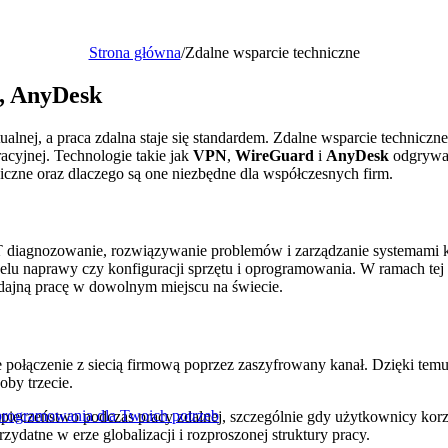
Strona główna
/
Zdalne wsparcie techniczne
, AnyDesk
tualnej, a praca zdalna staje się standardem. Zdalne wsparcie technicz
acyjnej. Technologie takie jak
VPN
,
WireGuard
i
AnyDesk
odgrywaj
iczne oraz dlaczego są one niezbędne dla współczesnych firm.
m IT diagnozowanie, rozwiązywanie problemów i zarządzanie systemam
elu naprawy czy konfiguracji sprzętu i oprogramowania. W ramach tej u
ydajną pracę w dowolnym miejscu na świecie.
e połączenie z siecią firmową poprzez zaszyfrowany kanał. Dzięki temu
oby trzecie.
rogramowania dla Twoich potrzeb
pieczeństwo podczas pracy zdalnej, szczególnie gdy użytkownicy korz
ydatne w erze globalizacji i rozproszonej struktury pracy.