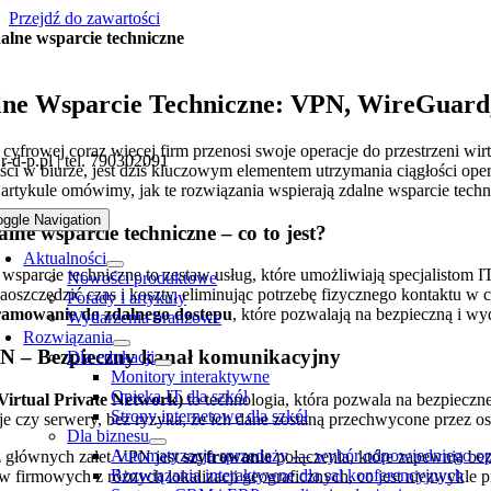
Przejdź do zawartości
alne wsparcie techniczne
lne Wsparcie Techniczne: VPN, WireGuard
cyfrowej coraz więcej firm przenosi swoje operacje do przestrzeni wir
-d-p.pl | tel. 790302091
ci w biurze, jest dziś kluczowym elementem utrzymania ciągłości oper
artykule omówimy, jak te rozwiązania wspierają zdalne wsparcie techn
oggle Navigation
alne wsparcie techniczne – co to jest?
Aktualności
 wsparcie techniczne to zestaw usług, które umożliwiają specjalisto
Nowości produktowe
oszczędzić czas i koszty, eliminując potrzebę fizycznego kontaktu w c
Porady i artykuły
amowanie do zdalnego dostępu
, które pozwalają na bezpieczną i w
Wydarzenia branżowe
Rozwiązania
N – Bezpieczny kanał komunikacyjny
Dla edukacji
Monitory interaktywne
Opieka IT dla szkół
irtual Private Network)
to technologia, która pozwala na bezpieczn
Strony internetowe dla szkół
je czy serwery, bez ryzyka, że ich dane zostaną przechwycone przez os
Dla biznesu
Automatyzacja sprzedaży — wybór odpowiedniego op
z głównych zalet VPN jest
szyfrowanie
połączenia, które zapewnia bez
Rozwiązania interaktywne dla sal konferencyjnych
 firmowych z różnych lokalizacji geograficznych, co jest niezwykle prz