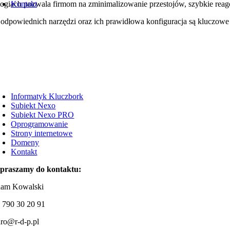
Kontakt
logiach pozwala firmom na zminimalizowanie przestojów, szybkie reago
dpowiednich narzędzi oraz ich prawidłowa konfiguracja są kluczowe dl
Informatyk Kluczbork
Subiekt Nexo
Subiekt Nexo PRO
Oprogramowanie
Strony internetowe
Domeny
Kontakt
praszamy do kontaktu:
am Kowalski
l: 790 30 20 91
uro@r-d-p.pl