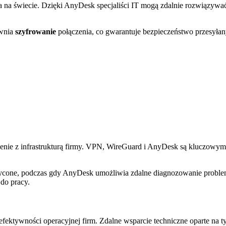
a na świecie. Dzięki AnyDesk specjaliści IT mogą zdalnie rozwiązywa
ewnia
szyfrowanie
połączenia, co gwarantuje bezpieczeństwo przesyła
czenie z infrastrukturą firmy. VPN, WireGuard i AnyDesk są kluczowym
hwycone, podczas gdy AnyDesk umożliwia zdalne diagnozowanie probl
 do pracy.
ektywności operacyjnej firm. Zdalne wsparcie techniczne oparte na t