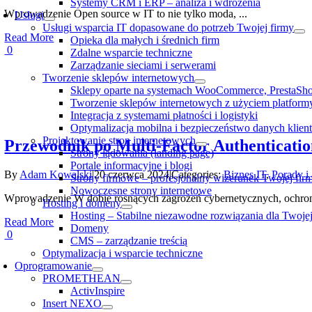
Systemy CRM i ERP – analiza i wdrożenia
Wprowadzenie Open source w IT to nie tylko moda, ...
Usługi
Usługi wsparcia IT dopasowane do potrzeb Twojej firmy
Read More
Opieka dla małych i średnich firm
0
Zdalne wsparcie techniczne
Zarządzanie sieciami i serwerami
Tworzenie sklepów internetowych
Sklepy oparte na systemach WooCommerce, PrestaSh
Tworzenie sklepów internetowych z użyciem platfor
Integracja z systemami płatności i logistyki
Optymalizacja mobilna i bezpieczeństwo danych klien
Projektowanie stron internetowych
Przewodnik po Multi-Factor Authenticatio
Strony lądowania (landing page)
Portale informacyjne i blogi
By
Adam Kowalski
|
20 czerwca 2024
|
Categories:
Biznes IT
,
Porady i
Strony firmowe – profesjonalny wizerunek Twojej fir
Nowoczesne strony internetowe
Wprowadzenie W dobie rosnących zagrożeń cybernetycznych, ochrona
Hosting i domeny
Hosting – Stabilne niezawodne rozwiązania dla Twojej
Read More
Domeny
0
CMS – zarządzanie treścią
Optymalizacja i wsparcie techniczne
Oprogramowanie
PROMETHEAN
ActivInspire
Insert NEXO