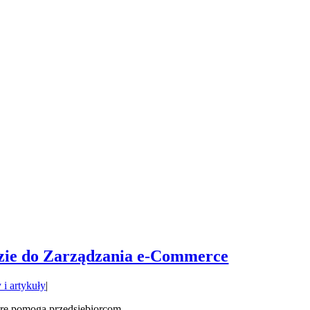
zie do Zarządzania e-Commerce
 i artykuły
|
e pomogą przedsiębiorcom ...