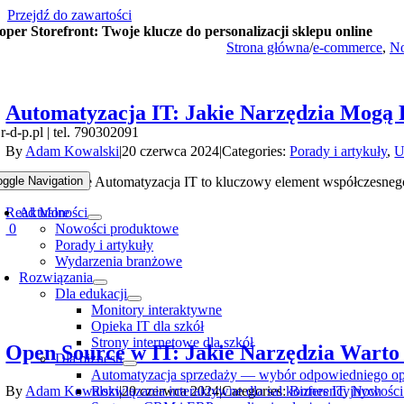
Przejdź do zawartości
oper Storefront: Twoje klucze do personalizacji sklepu online
Strona główna
/
e-commerce
,
No
Automatyzacja IT: Jakie Narzędzia Mogą
-d-p.pl | tel. 790302091
By
Adam Kowalski
|
20 czerwca 2024
|
Categories:
Porady i artykuły
,
U
Wprowadzenie Automatyzacja IT to kluczowy element współczesnego z
oggle Navigation
Read More
Aktualności
0
Nowości produktowe
Porady i artykuły
Wydarzenia branżowe
Rozwiązania
Dla edukacji
Monitory interaktywne
Opieka IT dla szkół
Strony internetowe dla szkół
Open Source w IT: Jakie Narzędzia Warto
Dla biznesu
Automatyzacja sprzedaży — wybór odpowiedniego op
By
Adam Kowalski
|
20 czerwca 2024
|
Categories:
Biznes IT
,
Nowości
Rozwiązania interaktywne dla sal konferencyjnych