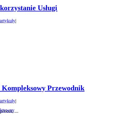
orzystanie Usługi
 artykuły
|
e: Kompleksowy Przewodnik
 artykuły
|
aktywny
roces, ...