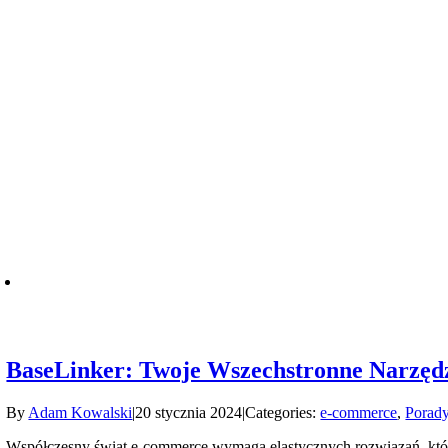
BaseLinker: Twoje Wszechstronne Narzęd
By
Adam Kowalski
|
20 stycznia 2024
|
Categories:
e-commerce
,
Porady
Współczesny świat e-commerce wymaga elastycznych rozwiązań, któr