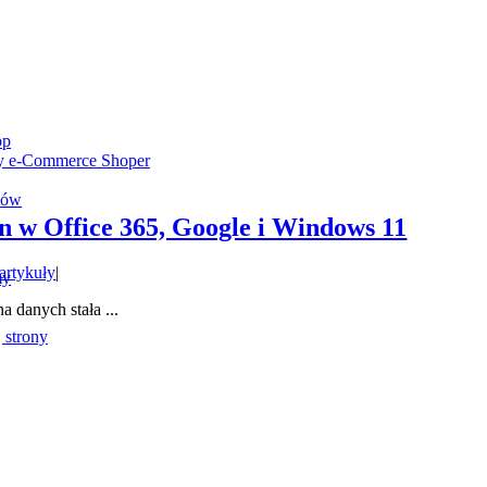
op
my e-Commerce Shoper
tów
n w Office 365, Google i Windows 11
 artykuły
|
my
 danych stała ...
 strony