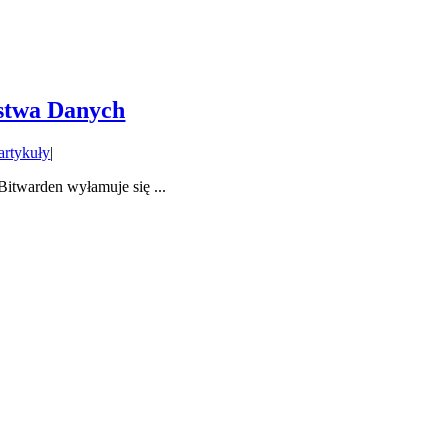
ństwa Danych
artykuły
|
itwarden wyłamuje się ...