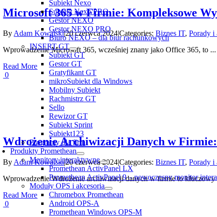
Subiekt Nexo
Microsoft 365 w Firmie: Kompleksowe Wyk
Subiekt Nexo PRO
Gestor NEXO
Gestor NEXO PRO
By
Adam Kowalski
|
20 czerwca 2024
|
Categories:
Biznes IT
,
Porady i
Biuro NEXO – dla biur rachunkowych
INSERT GT
Wprowadzenie Microsoft 365, wcześniej znany jako Office 365, to ...
Subiekt GT
Gestor GT
Read More
Gratyfikant GT
0
mikroSubiekt dla Windows
Mobilny Subiekt
Rachmistrz GT
Sello
Rewizor GT
Subiekt Sprint
Subiekt123
Wdrożenie Archiwizacji Danych w Firmi
Programy dla firm
Produkty Promethean
Monitory interaktywne
By
Adam Kowalski
|
20 czerwca 2024
|
Categories:
Biznes IT
,
Porady i
Promethean ActivPanel LX
Promethean ActivPanel 9 – nowoczesny monitor inter
Wprowadzenie Wdrożenie archiwizacji danych w firmie to kluczowy p
Moduły OPS i akcesoria
Chromebox Promethean
Read More
Android OPS-A
0
Promethean Windows OPS-M