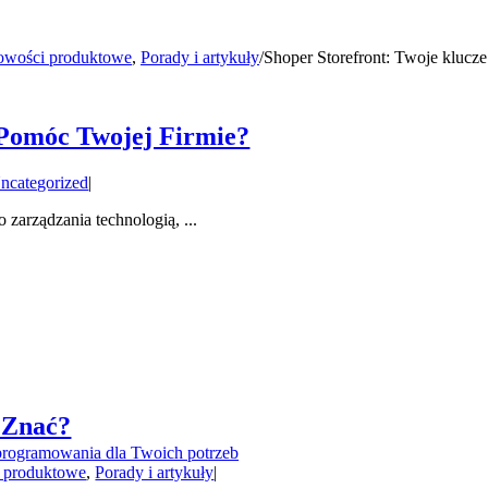
wości produktowe
,
Porady i artykuły
/
Shoper Storefront: Twoje klucze 
 Pomóc Twojej Firmie?
ncategorized
|
arządzania technologią, ...
 Znać?
rogramowania dla Twoich potrzeb
 produktowe
,
Porady i artykuły
|