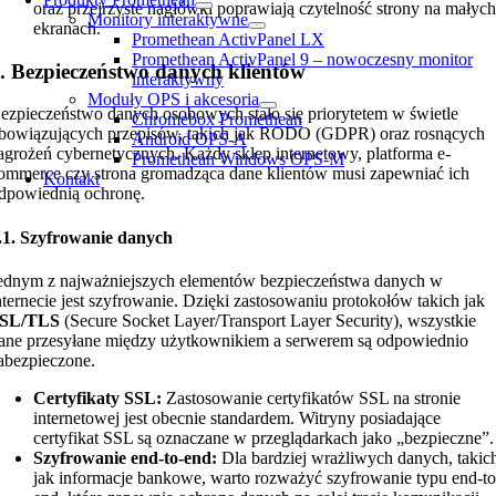
oraz przejrzyste nagłówki poprawiają czytelność strony na małyc
Monitory interaktywne
ekranach.
Promethean ActivPanel LX
Promethean ActivPanel 9 – nowoczesny monitor
. Bezpieczeństwo danych klientów
interaktywny
Moduły OPS i akcesoria
ezpieczeństwo danych osobowych stało się priorytetem w świetle
Chromebox Promethean
bowiązujących przepisów, takich jak RODO (GDPR) oraz rosnących
Android OPS-A
agrożeń cybernetycznych. Każdy sklep internetowy, platforma e-
Promethean Windows OPS-M
ommerce czy strona gromadząca dane klientów musi zapewniać ich
Kontakt
dpowiednią ochronę.
.1. Szyfrowanie danych
ednym z najważniejszych elementów bezpieczeństwa danych w
nternecie jest szyfrowanie. Dzięki zastosowaniu protokołów takich jak
SL/TLS
(Secure Socket Layer/Transport Layer Security), wszystkie
ane przesyłane między użytkownikiem a serwerem są odpowiednio
abezpieczone.
Certyfikaty SSL:
Zastosowanie certyfikatów SSL na stronie
internetowej jest obecnie standardem. Witryny posiadające
certyfikat SSL są oznaczane w przeglądarkach jako „bezpieczne”.
Szyfrowanie end-to-end:
Dla bardziej wrażliwych danych, takic
jak informacje bankowe, warto rozważyć szyfrowanie typu end-to