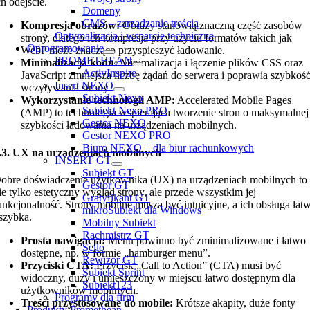
ch odejście.
Domeny
CMS – zarządzanie treścią
Kompresja obrazów:
Obrazy stanowią znaczną część zasobów
Optymalizacja i wsparcie techniczne
strony, dlatego ich kompresja przy użyciu formatów takich jak
Oprogramowanie
WebP może znacząco przyspieszyć ładowanie.
PROMETHEAN
Minimalizacja kodu:
Minimalizacja i łączenie plików CSS oraz
ActivInspire
JavaScript zmniejsza liczbę żądań do serwera i poprawia szybkoś
Insert NEXO
wczytywania strony.
Subiekt Nexo
Wykorzystanie technologii AMP:
Accelerated Mobile Pages
Subiekt Nexo PRO
(AMP) to technologia wspierająca tworzenie stron o maksymalnej
Gestor NEXO
szybkości ładowania na urządzeniach mobilnych.
Gestor NEXO PRO
Biuro NEXO – dla biur rachunkowych
.3. UX na urządzeniach mobilnych
INSERT GT
Subiekt GT
obre doświadczenie użytkownika (UX) na urządzeniach mobilnych to
Gestor GT
ie tylko estetyczny wygląd strony, ale przede wszystkim jej
Gratyfikant GT
unkcjonalność. Strony mobilne muszą być intuicyjne, a ich obsługa łat
mikroSubiekt dla Windows
 szybka.
Mobilny Subiekt
Rachmistrz GT
Prosta nawigacja:
Menu powinno być zminimalizowane i łatwo
Sello
dostępne, np. w formie „hamburger menu”.
Rewizor GT
Przyciski CTA:
Przycisk „Call to Action” (CTA) musi być
Subiekt Sprint
widoczny, duży i umieszczony w miejscu łatwo dostępnym dla
Subiekt123
użytkowników mobilnych.
Programy dla firm
Treści przystosowane do mobile:
Krótsze akapity, duże fonty
Produkty Promethean