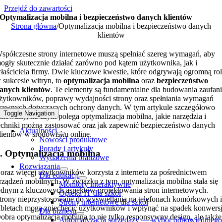
Przejdź do zawartości
Optymalizacja mobilna i bezpieczeństwo danych klientów
Strona główna
/
Optymalizacja mobilna i bezpieczeństwo danych
klientów
spółczesne strony internetowe muszą spełniać szereg wymagań, aby
ogły skutecznie działać zarówno pod kątem użytkownika, jak i
łaściciela firmy. Dwie kluczowe kwestie, które odgrywają ogromną ro
 sukcesie witryn, to
optymalizacja mobilna
oraz
bezpieczeństwo
anych klientów
. Te elementy są fundamentalne dla budowania zaufan
żytkowników, poprawy wydajności strony oraz spełniania wymagań
rawnych dotyczących ochrony danych. W tym artykule szczegółowo
Toggle Navigation
mówimy, na czym polega optymalizacja mobilna, jakie narzędzia i
echniki można zastosować oraz jak zapewnić bezpieczeństwo danych
Aktualności
lientów w środowisku online.
Nowości produktowe
Porady i artykuły
. Optymalizacja mobilna
Wydarzenia branżowe
Rozwiązania
oraz więcej użytkowników korzysta z internetu za pośrednictwem
Dla edukacji
rządzeń mobilnych. W związku z tym, optymalizacja mobilna stała się
Monitory interaktywne
ednym z kluczowych aspektów projektowania stron internetowych.
Opieka IT dla szkół
trony nieprzystosowane do wyświetlania na telefonach komórkowych 
Strony internetowe dla szkół
abletach mogą zniechęcić użytkowników i wpłynąć na spadek konwersj
Dla biznesu
obra optymalizacja mobilna to nie tylko responsywny design, ale także
Automatyzacja sprzedaży — wybór odpowiednieg