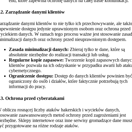
end, które zapewnia ochronę danych na całej trasie komunikacji.
.2. Zarządzanie danymi klientów
arządzanie danymi klientów to nie tylko ich przechowywanie, ale takż
apewnienie dostępu jedynie uprawnionym osobom oraz ochrona przed
yciekiem danych. W ramach tego procesu ważne jest stosowanie zasa
inimalizacji danych oraz ochrony przed nieuprawnionym dostępem.
Zasada minimalizacji danych:
Zbieraj tylko te dane, które są
absolutnie niezbędne do realizacji transakcji lub usług.
Regularne kopie zapasowe:
Tworzenie kopii zapasowych dany
klientów pozwala na ich odzyskanie w przypadku awarii lub atak
cybernetycznego.
Ograniczenie dostępu:
Dostęp do danych klientów powinien by
ograniczony do osób i działów, które faktycznie potrzebują tych
informacji do pracy.
.3. Ochrona przed cyberatakami
 obliczu rosnącej liczby ataków hakerskich i wycieków danych,
tosowanie zaawansowanych metod ochrony przed zagrożeniami jest
iezbędne. Sklepy internetowe oraz inne serwisy gromadzące dane mus
yć przygotowane na różne rodzaje ataków.