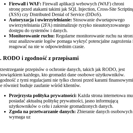
Firewall i WAF:
Firewall aplikacji webowych (WAF) chroni
stronę przed atakami takimi jak SQL Injection, Cross-Site Scriptin
(XSS) czy Distributed Denial of Service (DDoS).
Autoryzacja i uwierzytelnianie:
Stosowanie dwuetapowego
uwierzytelniania (2FA) minimalizuje ryzyko nieautoryzowanego
dostępu do systemów i danych.
Monitorowanie ruchu:
Regularne monitorowanie ruchu na stron
oraz analizowanie logów pomaga wykryć potencjalne zagrożenia 
reagować na nie w odpowiednim czasie.
. RODO i zgodność z przepisami
rzestrzeganie przepisów o ochronie danych, takich jak RODO, jest
bowiązkiem każdego, kto gromadzi dane osobowe użytkowników.
godność z tymi regulacjami nie tylko chroni przed karami finansowymi
le również buduje zaufanie wśród klientów.
Przejrzysta polityka prywatności:
Każda strona internetowa mu
posiadać aktualną politykę prywatności, jasno informującą
użytkowników o celu i zakresie gromadzonych danych.
Zgoda na przetwarzanie danych:
Zbieranie danych osobowych
wymaga uz