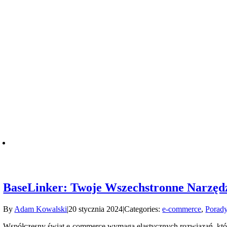
BaseLinker: Twoje Wszechstronne Narzęd
By
Adam Kowalski
|
20 stycznia 2024
|
Categories:
e-commerce
,
Porady
Współczesny świat e-commerce wymaga elastycznych rozwiązań, któr