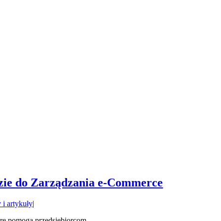
zie do Zarządzania e-Commerce
 i artykuły
|
e pomogą przedsiębiorcom ...