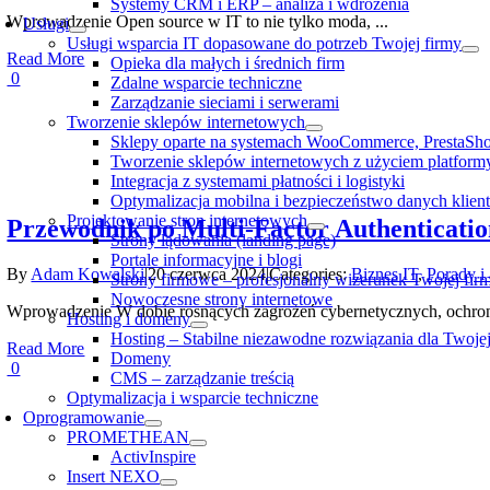
Systemy CRM i ERP – analiza i wdrożenia
Wprowadzenie Open source w IT to nie tylko moda, ...
Usługi
Usługi wsparcia IT dopasowane do potrzeb Twojej firmy
Read More
Opieka dla małych i średnich firm
0
Zdalne wsparcie techniczne
Zarządzanie sieciami i serwerami
Tworzenie sklepów internetowych
Sklepy oparte na systemach WooCommerce, PrestaSh
Tworzenie sklepów internetowych z użyciem platfor
Integracja z systemami płatności i logistyki
Optymalizacja mobilna i bezpieczeństwo danych klien
Projektowanie stron internetowych
Przewodnik po Multi-Factor Authenticatio
Strony lądowania (landing page)
Portale informacyjne i blogi
By
Adam Kowalski
|
20 czerwca 2024
|
Categories:
Biznes IT
,
Porady i
Strony firmowe – profesjonalny wizerunek Twojej fir
Nowoczesne strony internetowe
Wprowadzenie W dobie rosnących zagrożeń cybernetycznych, ochrona
Hosting i domeny
Hosting – Stabilne niezawodne rozwiązania dla Twojej
Read More
Domeny
0
CMS – zarządzanie treścią
Optymalizacja i wsparcie techniczne
Oprogramowanie
PROMETHEAN
ActivInspire
Insert NEXO