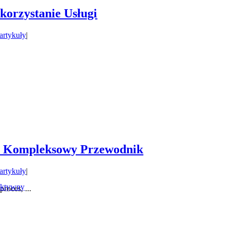
orzystanie Usługi
 artykuły
|
e: Kompleksowy Przewodnik
 artykuły
|
aktywny
roces, ...