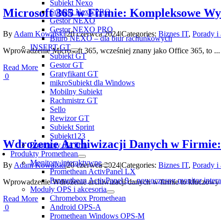
Subiekt Nexo
Microsoft 365 w Firmie: Kompleksowe Wyk
Subiekt Nexo PRO
Gestor NEXO
Gestor NEXO PRO
By
Adam Kowalski
|
20 czerwca 2024
|
Categories:
Biznes IT
,
Porady i
Biuro NEXO – dla biur rachunkowych
INSERT GT
Wprowadzenie Microsoft 365, wcześniej znany jako Office 365, to ...
Subiekt GT
Gestor GT
Read More
Gratyfikant GT
0
mikroSubiekt dla Windows
Mobilny Subiekt
Rachmistrz GT
Sello
Rewizor GT
Subiekt Sprint
Subiekt123
Wdrożenie Archiwizacji Danych w Firmi
Programy dla firm
Produkty Promethean
Monitory interaktywne
By
Adam Kowalski
|
20 czerwca 2024
|
Categories:
Biznes IT
,
Porady i
Promethean ActivPanel LX
Promethean ActivPanel 9 – nowoczesny monitor inter
Wprowadzenie Wdrożenie archiwizacji danych w firmie to kluczowy p
Moduły OPS i akcesoria
Chromebox Promethean
Read More
Android OPS-A
0
Promethean Windows OPS-M