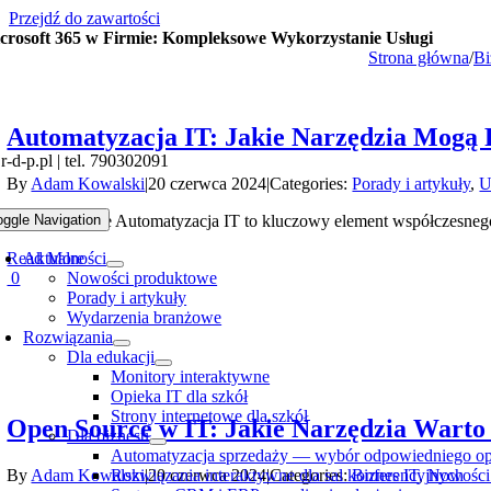
Przejdź do zawartości
crosoft 365 w Firmie: Kompleksowe Wykorzystanie Usługi
Strona główna
/
Bi
Automatyzacja IT: Jakie Narzędzia Mogą
-d-p.pl | tel. 790302091
By
Adam Kowalski
|
20 czerwca 2024
|
Categories:
Porady i artykuły
,
U
Wprowadzenie Automatyzacja IT to kluczowy element współczesnego z
oggle Navigation
Read More
Aktualności
0
Nowości produktowe
Porady i artykuły
Wydarzenia branżowe
Rozwiązania
Dla edukacji
Monitory interaktywne
Opieka IT dla szkół
Strony internetowe dla szkół
Open Source w IT: Jakie Narzędzia Warto
Dla biznesu
Automatyzacja sprzedaży — wybór odpowiedniego op
By
Adam Kowalski
|
20 czerwca 2024
|
Categories:
Biznes IT
,
Nowości
Rozwiązania interaktywne dla sal konferencyjnych