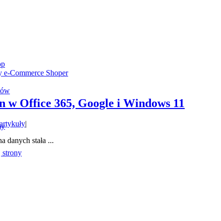
op
my e-Commerce Shoper
tów
n w Office 365, Google i Windows 11
 artykuły
|
my
 danych stała ...
 strony