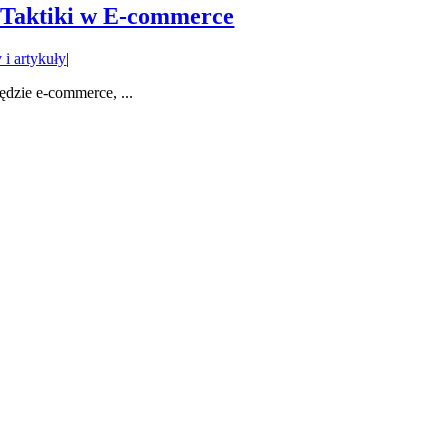
 Taktiki w E-commerce
 i artykuły
|
dzie e-commerce, ...