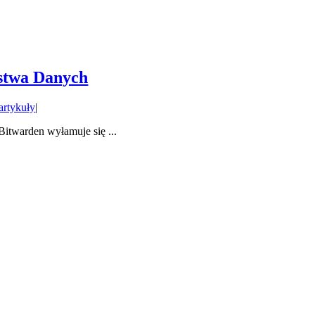
ństwa Danych
artykuły
|
itwarden wyłamuje się ...