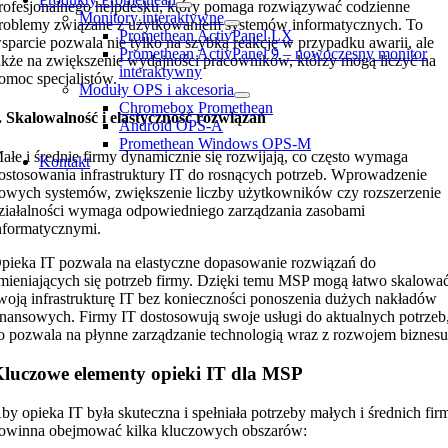
rofesjonalnego helpdesku, który pomaga rozwiązywać codzienne
Monitory interaktywne
roblemy związane z użytkowaniem systemów informatycznych. To
Promethean ActivPanel LX
sparcie pozwala nie tylko na szybką reakcję w przypadku awarii, ale
Promethean ActivPanel 9 – nowoczesny monitor
akże na zwiększenie wydajności pracowników, którzy mogą liczyć na
interaktywny
omoc specjalistów.
Moduły OPS i akcesoria
Chromebox Promethean
. Skalowalność i elastyczność rozwiązań
Android OPS-A
Promethean Windows OPS-M
ałe i średnie firmy dynamicznie się rozwijają, co często wymaga
Kontakt
ostosowania infrastruktury IT do rosnących potrzeb. Wprowadzenie
owych systemów, zwiększenie liczby użytkowników czy rozszerzenie
ziałalności wymaga odpowiedniego zarządzania zasobami
nformatycznymi.
pieka IT pozwala na elastyczne dopasowanie rozwiązań do
mieniających się potrzeb firmy. Dzięki temu MSP mogą łatwo skalowa
woją infrastrukturę IT bez konieczności ponoszenia dużych nakładów
inansowych. Firmy IT dostosowują swoje usługi do aktualnych potrzeb
o pozwala na płynne zarządzanie technologią wraz z rozwojem biznesu
luczowe elementy opieki IT dla MSP
by opieka IT była skuteczna i spełniała potrzeby małych i średnich fir
owinna obejmować kilka kluczowych obszarów: