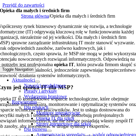
Przejdź do zawartości
Opieka dla małych i średnich firm
Strona główna
/
Opieka dla małych i średnich firm
spółczesny rynek biznesowy dynamicznie się rozwija, a technologie
nformatyczne (IT) odgrywają kluczową rolę w funkcjonowaniu każdej
rganizacji, niezależnie od jej wielkości. Dla małych i średnich firm
MSP) sprawne zarządzanie infrastrukturą IT może stanowić wyzwanie.
rak odpowiednich zasobów, zarówno kadrowych, jak i
echnologicznych, często sprawia, że MSP nie mogą w pełni wykorzyst
otencjału nowoczesnych rozwiązań informatycznych. Odpowiedzią na
e potrzeby jest profesjonalna
opieka IT
, która pozwala firmom skupić s
Toggle Navigation
a podstawowej działalności, jednocześnie zapewniając bezpieczeństwo 
prawność działania systemów informatycznych.
Aktualności
Nowości produktowe
zym jest opieka IT dla MSP?
Porady i artykuły
Wydarzenia branżowe
pieka IT to kompleksowe wsparcie technologiczne, które obejmuje
Rozwiązania
arządzanie infrastrukturą, monitorowanie i optymalizację systemów ora
Dla edukacji
sparcie techniczne dla pracowników. Jest to usługa dostosowana do
Monitory interaktywne
pecyfiki małych i średnich firm, które potrzebują profesjonalnych
Opieka IT dla szkół
ozwiązań informatycznych, ale nie zawsze posiadają własny zespół IT
Strony internetowe dla szkół
ub zasoby, aby inwestować w drogie systemy i ekspertów.
Dla biznesu
Automatyzacja sprzedaży — wybór odpowiednieg