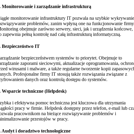
. Monitorowanie i zarządzanie infrastrukturą
iągłe monitorowanie infrastruktury IT pozwala na szybkie wykrywanie
ozwiązywanie problemów, zanim wpłyną one na funkcjonowanie firmy
onitoring obejmuje zarówno serwery, sieci, jak i urządzenia końcowe,
o zapewnia pełną kontrolę nad całą infrastrukturą informatyczną.
. Bezpieczeństwo IT
arządzanie bezpieczeństwem systemów to priorytet. Obejmuje to
arządzanie zaporami sieciowymi, aktualizacje oprogramowania, ochron
rzed wirusami i malware, a także regularne tworzenie kopii zapasowyc
anych. Profesjonalne firmy IT stosują także rozwiązania związane z
zyfrowaniem danych oraz kontrolą dostępu do systemów.
. Wsparcie techniczne (Helpdesk)
zybka i efektywna pomoc techniczna jest kluczowa dla utrzymania
iągłości pracy w firmie. Helpdesk dostępny przez telefon, e-mail lub cz
ozwala pracownikom na bieżące rozwiązywanie problemów i
inimalizowanie przestojów w pracy.
. Audyt i doradztwo technologiczne