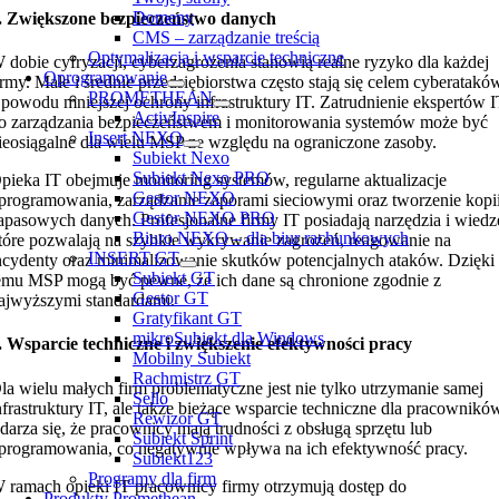
Domeny
. Zwiększone bezpieczeństwo danych
CMS – zarządzanie treścią
Optymalizacja i wsparcie techniczne
 dobie cyfryzacji, cyberzagrożenia stanowią realne ryzyko dla każdej
Oprogramowanie
irmy. Małe i średnie przedsiębiorstwa często stają się celem cyberatakó
PROMETHEAN
 powodu mniejszej ochrony infrastruktury IT. Zatrudnienie ekspertów 
ActivInspire
o zarządzania bezpieczeństwem i monitorowania systemów może być
Insert NEXO
ieosiągalne dla wielu MSP ze względu na ograniczone zasoby.
Subiekt Nexo
Subiekt Nexo PRO
pieka IT obejmuje monitoring systemów, regularne aktualizacje
Gestor NEXO
programowania, zarządzanie zaporami sieciowymi oraz tworzenie kopi
Gestor NEXO PRO
apasowych danych. Profesjonalne firmy IT posiadają narzędzia i wiedz
Biuro NEXO – dla biur rachunkowych
tóre pozwalają na szybkie wykrywanie zagrożeń, reagowanie na
INSERT GT
ncydenty oraz minimalizowanie skutków potencjalnych ataków. Dzięki
Subiekt GT
emu MSP mogą być pewne, że ich dane są chronione zgodnie z
Gestor GT
ajwyższymi standardami.
Gratyfikant GT
mikroSubiekt dla Windows
. Wsparcie techniczne i zwiększenie efektywności pracy
Mobilny Subiekt
Rachmistrz GT
la wielu małych firm problematyczne jest nie tylko utrzymanie samej
Sello
nfrastruktury IT, ale także bieżące wsparcie techniczne dla pracownikó
Rewizor GT
darza się, że pracownicy mają trudności z obsługą sprzętu lub
Subiekt Sprint
programowania, co negatywnie wpływa na ich efektywność pracy.
Subiekt123
Programy dla firm
 ramach opieki IT pracownicy firmy otrzymują dostęp do
Produkty Promethean