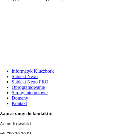
Informatyk Kluczbork
Subiekt Nexo
Subiekt Nexo PRO
Oprogramowanie
Strony internetowe
Domeny
Kontakt
Zapraszamy do kontaktu:
Adam Kowalski
tel: 790 30 20 91