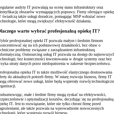
egularne audyty IT pozwalają na ocenę stanu infrastruktury oraz
dentyfikację obszarów wymagających poprawy. Firmy oferujące opiek
T świadczą także usługi doradcze, pomagając MSP wdrażać nowe
echnologie, które mogą zwiększyć efektywność działania.
laczego warto wybrać profesjonalną opiekę IT?
ybór profesjonalnej opieki IT pozwala małym i średnim firmom
koncentrować się na ich podstawowej działalności, bez obaw o
echniczne problemy związane z zarządzaniem infrastrukturą
nformatyczną. Outsourcing usług IT pozwala na dostęp do najnowszyc
echnologii, bez konieczności inwestowania w drogie systemy oraz bez
yzyka utraty danych przez niedopatrzenia w zakresie bezpieczeństwa.
rofesjonalna opieka IT to także możliwość elastycznego dostosowania
ferty do aktualnych potrzeb firmy. W miarę rozwoju biznesu, firmy IT
ogą oferować nowe usługi, które będą wspierały rozwój technologicz
rganizacji.
odsumowując, małe i średnie firmy mogą zyskać na efektywności,
ezpieczeństwie i optymalizacji kosztów, decydując się na profesjonalną
piekę IT. Jest to rozwiązanie, które nie tylko chroni firmę przed
agrożeniami, ale także pozwala na wprowadzenie nowoczesnych
echnologii, które wspierają rozwój biznesu.